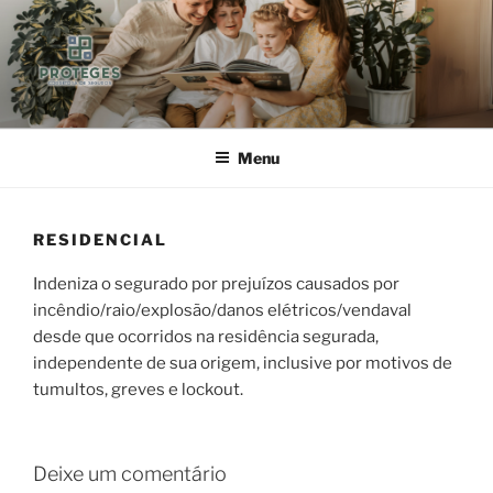
Pular
para
o
conteúdo
PROTEGES
CORRETORA DE SEGUROS
Menu
RESIDENCIAL
Indeniza o segurado por prejuízos causados por
incêndio/raio/explosão/danos elétricos/vendaval
desde que ocorridos na residência segurada,
independente de sua origem, inclusive por motivos de
tumultos, greves e lockout.
Deixe um comentário