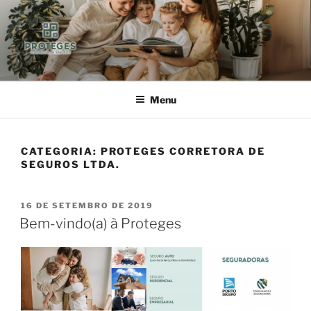
Pular
para
o
conteúdo
PROTEGES
CORRETORA DE SEGUROS
Menu
CATEGORIA:
PROTEGES CORRETORA DE
SEGUROS LTDA.
PUBLICADO
16 DE SETEMBRO DE 2019
EM
Bem-vindo(a) à Proteges